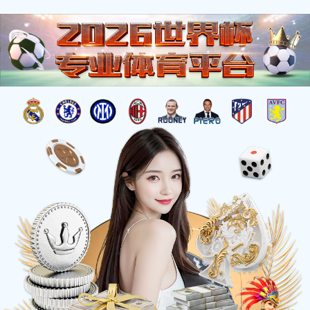
立即注册
开云online官网
带您畅享全
球体育盛事
专业平台，数据精准，
高清直播
覆盖热门体育项
目。
聚焦足球、篮球、电竞等赛事，
每日内容实时更
新
。
极速访问
下载APP